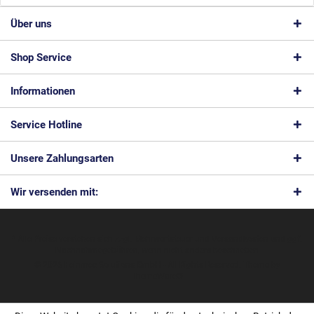
Über uns
Shop Service
Informationen
Service Hotline
Unsere Zahlungsarten
Wir versenden mit:
* Alle Preise verstehen sich zzgl. Mehrwertsteuer und
Versandkosten
und ggf.
Nachnahmegebühren, wenn nicht anders beschrieben
© 2026 Feinmec Solutions GmbH - All Rights Reserved. Theme by
ThemeWare®