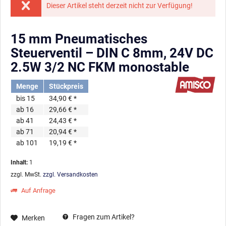
Dieser Artikel steht derzeit nicht zur Verfügung!
15 mm Pneumatisches
Steuerventil – DIN C 8mm, 24V DC
2.5W 3/2 NC FKM monostable
Menge
Stückpreis
bis
15
34,90 € *
ab
16
29,66 € *
ab
41
24,43 € *
ab
71
20,94 € *
ab
101
19,19 € *
Inhalt:
1
zzgl. MwSt.
zzgl. Versandkosten
Auf Anfrage
Fragen zum Artikel?
Merken