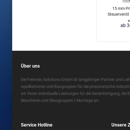
15 mm Pn
Steuerventil
I
ab 3
Über uns
Die Feinmec Solutions GmbH ist langjähriger Partner und Lief
Applikationen und Baugruppen für die pneumatische Industr
wir Ihnen individuelle Leistungen für die Serienfertigung, die
Maschinen und (Baugruppen-) Montage an.
Service Hotline
Unsere 