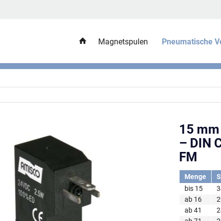
Magnetspulen
Pneumatische Ve
15 mm 
– DIN 
FM
Menge
S
bis
15
3
ab
16
2
ab
41
2