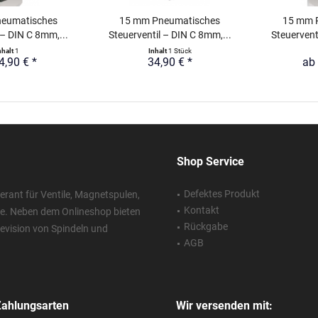
eumatisches
15 mm Pneumatisches
15 mm 
 – DIN C 8mm,...
Steuerventil – DIN C 8mm,...
Steuervent
nhalt
1
Inhalt
1 Stück
4,90 € *
34,90 € *
ab 
Shop Service
Defektes Produkt
erant für Ventile, Magnetspulen,
Kontakt
ie. Neben dem Onlineshop bieten
Rückgabe
 Revision von Spindeln und
AGB
Zahlungsarten
Wir versenden mit: