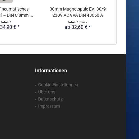
Pneumatisches
30mm Magnetspule EVI 30/9
15 mm
il – DIN C 8mm,...
230V AC 9VA DIN 43650 A
Steuer
Inhalt
1
Inhalt
1 Stück
34,90 € *
ab 32,60 € *
a
Informationen
Cookie-Einstellungen
Über uns
Datenschutz
Impressum