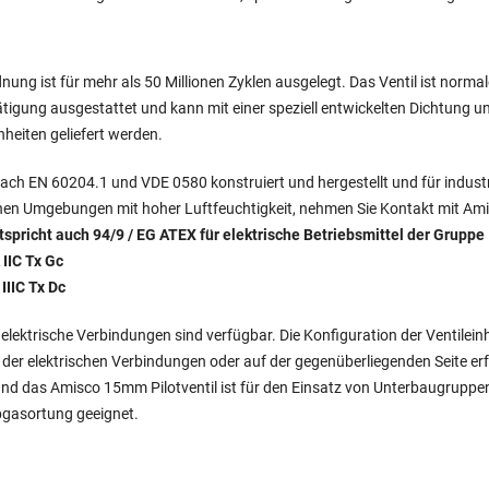
dnung ist für mehr als 50 Millionen Zyklen ausgelegt. Das Ventil ist nor
tigung ausgestattet und kann mit einer speziell entwickelten Dichtung 
nheiten geliefert werden.
 nach EN 60204.1 und VDE 0580 konstruiert und hergestellt und für indu
nen Umgebungen mit hoher Luftfeuchtigkeit, nehmen Sie Kontakt mit Ami
tspricht auch 94/9 / EG ATEX für elektrische Betriebsmittel der Gruppe I
IIC Tx Gc
IIIC Tx Dc
elektrische Verbindungen sind verfügbar. Die Konfiguration der Ventilei
e der elektrischen Verbindungen oder auf der gegenüberliegenden Seite e
und das Amisco 15mm Pilotventil ist für den Einsatz von Unterbaugruppe
bgasortung geeignet.