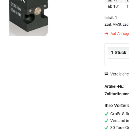
ab
71
2
ab
101
1
Inhalt:
1
zzgl. MwSt.
zzg
Auf Anfrag
Vergleich
Artikel-Nr.:
Zolltarifnum
Ihre Vorteil
Große Stü
Versand i
30 Tage G