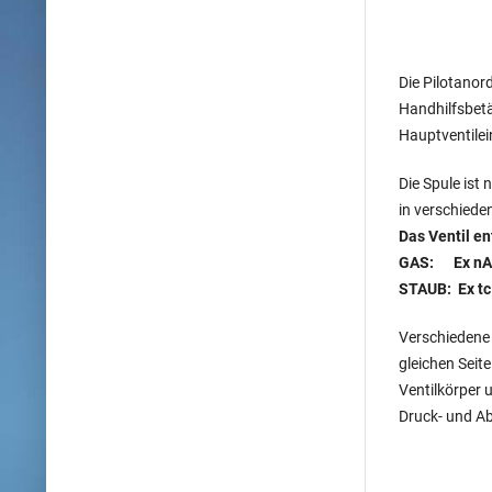
Die Pilotanor
Handhilfsbetä
Hauptventilei
Die Spule ist
in verschiede
Das Ventil
en
GAS: Ex nA 
STAUB: Ex tc 
Verschiedene 
gleichen Seit
Ventilkörper 
Druck- und A