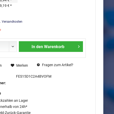
0,94 € *
9,19 € *
l. Versandkosten
e
In den
Warenkorb
Fragen zum Artikel?
en
Merken
FES15D1C2A4BVOFM
mer:
e
ckzahlen an Lager
nnerhalb von 24h*
eld-Zurück-Garantie