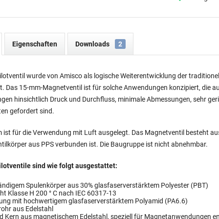
Eigenschaften
Downloads
2
otventil wurde von Amisco als logische Weiterentwicklung der traditione
t. Das 15-mm-Magnetventil ist für solche Anwendungen konzipiert, die a
gen hinsichtlich Druck und Durchfluss, minimale Abmessungen, sehr ger
en gefordert sind.
 ist für die Verwendung mit Luft ausgelegt. Das Magnetventil besteht aus
tilkörper aus PPS verbunden ist. Die Baugruppe ist nicht abnehmbar.
lotventile sind wie folgt ausgestattet
:
ändigem Spulenkörper aus 30% glasfaserverstärktem Polyester (PBT)
ht Klasse H 200 ° C nach IEC 60317-13
ung mit hochwertigem glasfaserverstärktem Polyamid (PA6.6)
ohr aus Edelstahl
d Kern aus magnetischem Edelstahl, speziell für Magnetanwendungen en