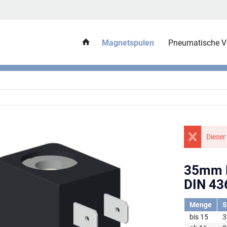
Magnetspulen
Pneumatische Ve
Dieser
35mm M
DIN 43
Menge
S
bis
15
3