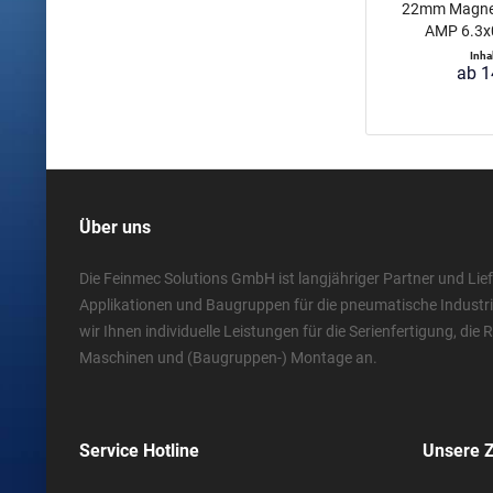
22mm Magnet
AMP 6.3x0
Inha
ab 1
Über uns
Die Feinmec Solutions GmbH ist langjähriger Partner und Lief
Applikationen und Baugruppen für die pneumatische Industr
wir Ihnen individuelle Leistungen für die Serienfertigung, die
Maschinen und (Baugruppen-) Montage an.
Service Hotline
Unsere 