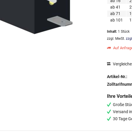
ab
16
2
ab
41
2
ab
71
1
ab
101
1
Inhalt:
1 Stück
zzgl. MwSt.
zzg
Auf Anfrag
Vergleich
Artikel-Nr.:
Zolltarifnum
Ihre Vorteil
Große Stü
Versand i
30 Tage G