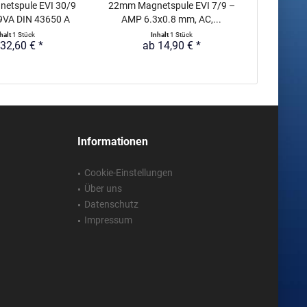
etspule EVI 30/9
22mm Magnetspule EVI 7/9 –
30mm Mag
9VA DIN 43650 A
AMP 6.3x0.8 mm, AC,...
230V AC
halt
1 Stück
Inhalt
1 Stück
32,60 € *
ab 14,90 € *
a
Informationen
Cookie-Einstellungen
Über uns
Datenschutz
Impressum