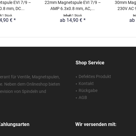
spule EVI 7/9 –
22mm Magnetspule EVI 7/9 –
30mm Magn
.8 mm, DC...
AMP 6.3x0.8 mm, AC,...
230V AC 
lt
1 Stück
Inhalt
1 Stück
In
4,90 € *
ab 14,90 € *
ab 
Shop Service
Defektes Produkt
erant für Ventile, Magnetspulen,
Kontakt
ie. Neben dem Onlineshop bieten
Rückgabe
 Revision von Spindeln und
AGB
Zahlungsarten
Wir versenden mit: