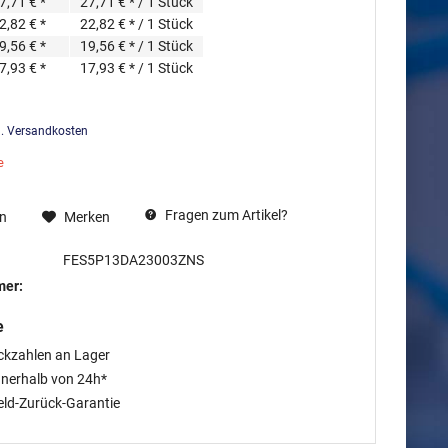
7,71 € *
27,71 € * / 1 Stück
2,82 € *
22,82 € * / 1 Stück
9,56 € *
19,56 € * / 1 Stück
7,93 € *
17,93 € * / 1 Stück
l. Versandkosten
e
Fragen zum Artikel?
en
Merken
FES5P13DA23003ZNS
mer:
e
ckzahlen an Lager
nnerhalb von 24h*
eld-Zurück-Garantie