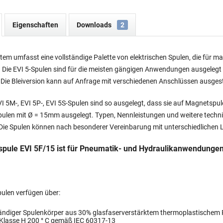
Eigenschaften
Downloads
2
tem umfasst eine vollständige Palette von elektrischen Spulen, die für 
. Die EVI 5-Spulen sind für die meisten gängigen Anwendungen ausgelegt 
Die Bleiversion kann auf Anfrage mit verschiedenen Anschlüssen ausges
EVI 5M-, EVI 5P-, EVI 5S-Spulen sind so ausgelegt, dass sie auf Magnetspu
len mit Ø = 15mm ausgelegt. Typen, Nennleistungen und weitere techni
Die Spulen können nach besonderer Vereinbarung mit unterschiedlichen 
pule EVI 5F/15 ist für Pneumatik- und Hydraulikanwendungen
ulen verfügen über:
ändiger Spulenkörper aus 30% glasfaserverstärktem thermoplastischem 
 Klasse H 200 ° C gemäß IEC 60317-13