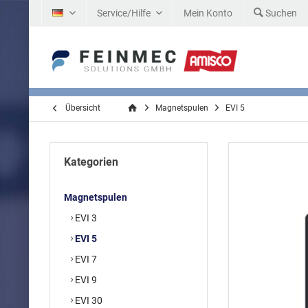
Service/Hilfe
Mein Konto
Suchen
DE
Übersicht
Magnetspulen
EVI 5
Kategorien
Magnetspulen
EVI 3
EVI 5
EVI 7
EVI 9
EVI 30